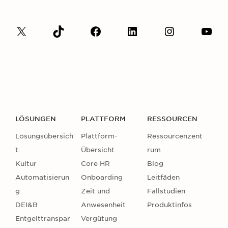
LÖSUNGEN
PLATTFORM
RESSOURCEN
Lösungsübersich
Plattform-
Ressourcenzent
t
Übersicht
rum
Kultur
Core HR
Blog
Automatisierun
Onboarding
Leitfäden
g
Zeit und
Fallstudien
DEI&B
Anwesenheit
Produktinfos
Entgelttranspar
Vergütung