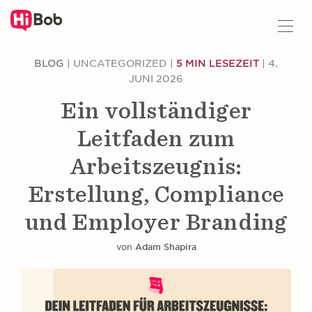
Z
BLOG
|
UNCATEGORIZED
|
5 MIN LESEZEIT
|
4.
u
JUNI 2026
H
a
Ein vollständiger
u
p
Leitfaden zum
t
i
Arbeitszeugnis:
n
Erstellung, Compliance
h
a
und Employer Branding
l
t
von
Adam Shapira
s
p
r
i
n