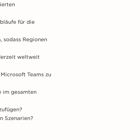
ierten
läufe für die
, sodass Regionen
erzeit weltweit
d Microsoft Teams zu
se im gesamten
inzufügen?
en Szenarien?