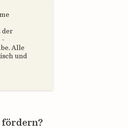
eme
 der
 -
be. Alle
isch und
 fördern?