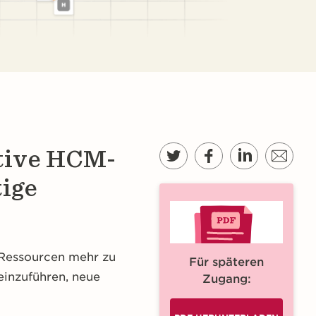
tive HCM-
tige
 Ressourcen mehr zu
Für späteren
einzuführen, neue
Zugang: