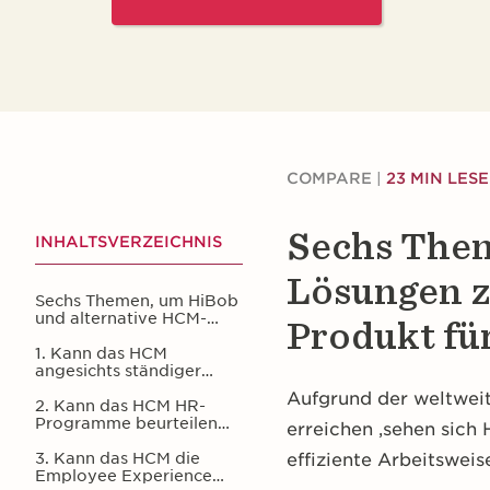
COMPARE
|
23 MIN LESE
Sechs Them
INHALTSVERZEICHNIS
Lösungen z
Sechs Themen, um HiBob
und alternative HCM-
Produkt für
Lösungen zu vergleichen
und das richtige Produkt
1. Kann das HCM
für dein Geschäft zu
angesichts ständiger
finden.
Veränderungen eine
Aufgrund der weltwei
flexible Strategie
2. Kann das HCM HR-
fördern?
Programme beurteilen
erreichen ,sehen sich
und Erkenntnisse für
bessere Entscheidungen
3. Kann das HCM die
effiziente Arbeitswei
liefern?
Employee Experience