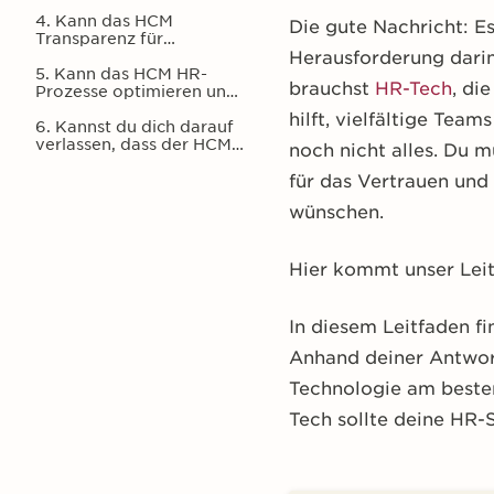
optimieren und für
Mitarbeiter-Engagement
4. Kann das HCM
Die gute Nachricht: Es
an jedem Ort sorgen?
Transparenz für
Mitarbeitende weltweit
Herausforderung darin
bieten?
5. Kann das HCM HR-
brauchst
HR-Tech
, di
Prozesse optimieren und
die Adminzeit für
hilft, vielfältige Tea
Personalverantwortliche
6. Kannst du dich darauf
reduzieren?
verlassen, dass der HCM-
noch nicht alles. Du 
Anbieter dir langfristig
zur Seite steht?
für das Vertrauen und
wünschen.
Hier kommt unser Leit
In diesem Leitfaden f
Anhand deiner Antwor
Technologie am besten
Tech sollte deine HR-S