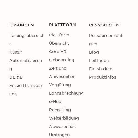
PLATTFORM
LÖSUNGEN
RESSOURCEN
Plattform-
Lösungsübersich
Ressourcenzent
Übersicht
t
rum
Core HR
Kultur
Blog
Onboarding
Automatisierun
Leitfäden
Zeit und
g
Fallstudien
Anwesenheit
DEI&B
Produktinfos
Vergütung
Entgelttranspar
Lohnabrechnung
enz
s-Hub
Recruiting
Weiterbildung
Abwesenheit
Umfragen