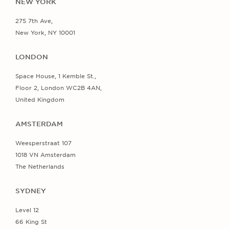
NEW YORK
275 7th Ave,
New York, NY 10001
LONDON
Space House, 1 Kemble St.,
Floor 2, London WC2B 4AN,
United Kingdom
AMSTERDAM
Weesperstraat 107
1018 VN Amsterdam
The Netherlands
SYDNEY
Level 12
66 King St