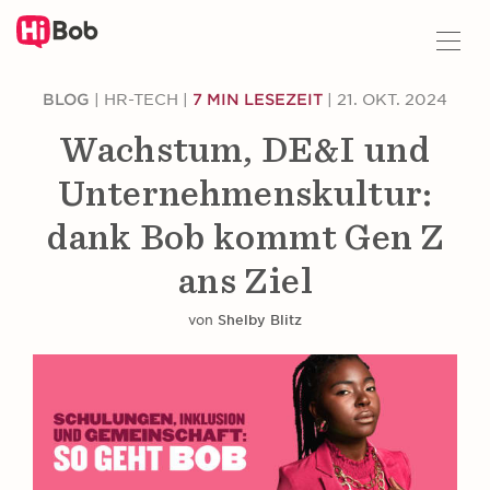
Z
BLOG
|
HR-TECH
|
7 MIN LESEZEIT
|
21. OKT. 2024
u
H
Wachstum, DE&I und
a
u
Unternehmenskultur:
p
t
dank Bob kommt Gen Z
i
ans Ziel
n
h
a
von
Shelby Blitz
l
t
s
p
r
i
n