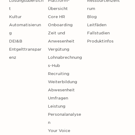
Lösungsübersich
Plattform-
Ressourcenzent
t
Übersicht
rum
Kultur
Core HR
Blog
Automatisierun
Onboarding
Leitfäden
g
Zeit und
Fallstudien
DEI&B
Anwesenheit
Produktinfos
Entgelttranspar
Vergütung
enz
Lohnabrechnung
s-Hub
Recruiting
Weiterbildung
Abwesenheit
Umfragen
Leistung
Personalanalyse
n
Your Voice