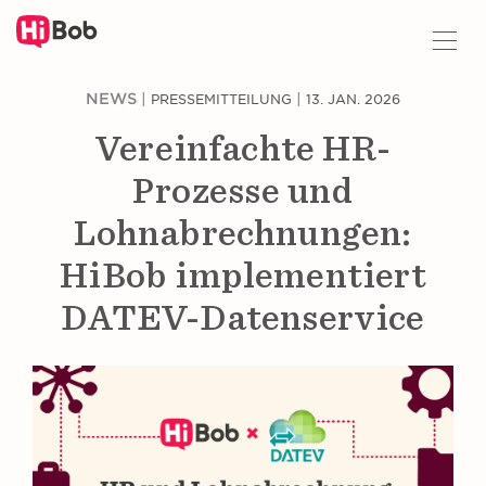
Z
NEWS
|
|
PRESSEMITTEILUNG
13. JAN. 2026
u
H
Vereinfachte HR-
a
u
Prozesse und
p
t
Lohnabrechnungen:
i
HiBob implementiert
n
h
DATEV-Datenservice
a
l
t
s
p
r
i
n