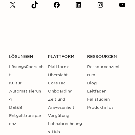
LÖSUNGEN
PLATTFORM
RESSOURCEN
Lösungsübersich
Plattform-
Ressourcenzent
t
Übersicht
rum
Kultur
Core HR
Blog
Automatisierun
Onboarding
Leitfäden
g
Zeit und
Fallstudien
DEI&B
Anwesenheit
Produktinfos
Entgelttranspar
Vergütung
enz
Lohnabrechnung
s-Hub