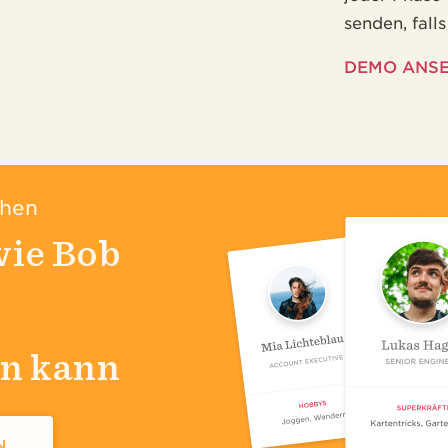
senden, fall
DEMO ANS
ehen
wie Bob
rn kann
N