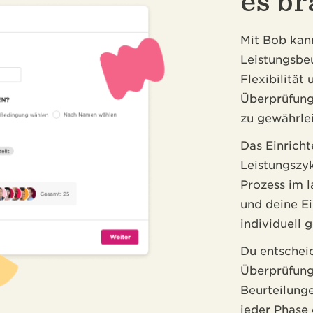
es b
Mit Bob kann
Leistungsbe
Flexibilität
Überprüfung
zu gewährlei
Das Einricht
Leistungszyk
Prozess im 
und deine Ei
individuell g
Du entschei
Überprüfung
Beurteilunge
jeder Phase