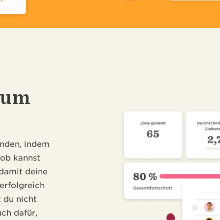
zum
enden, indem
 Bob kannst
damit deine
erfolgreich
t du nicht
uch dafür,