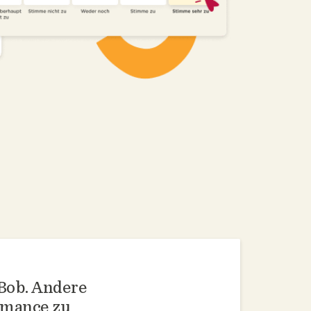
 Bob. Andere
rmance zu