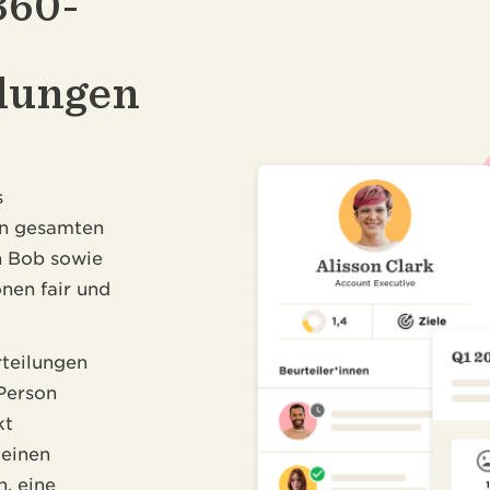
360-
lungen
s
n gesamten
n Bob sowie
onen fair und
rteilungen
 Person
kt
deinen
, eine