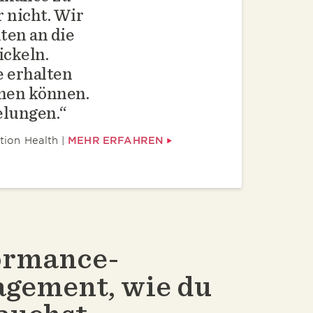
r nicht. Wir
ten an die
ckeln.
e erhalten
chen können.
gelungen.
tion Health
MEHR ERFAHREN
ormance-
gement, wie du