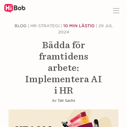
Gå
BLOG
|
HR-STRATEGI
|
10 MIN LÄSTID
|
29 JUL
vidare
2024
till
huvudinnehåll
Bädda för
framtidens
arbete:
Implementera AI
i HR
Av
Tali Sachs