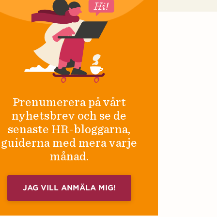
Prenumerera på vårt
nyhetsbrev och se de
senaste HR-bloggarna,
guiderna med mera varje
månad.
JAG VILL ANMÄLA MIG!