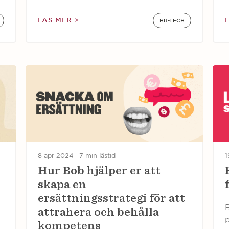
LÄS MER >
HR-TECH
8 apr 2024 ·
7 min lästid
1
Hur Bob hjälper er att
skapa en
ersättningsstrategi för att
attrahera och behålla
p
kompetens