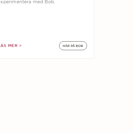
experimentera med Bob.
LÄS MER >
HÄR PÅ BOB