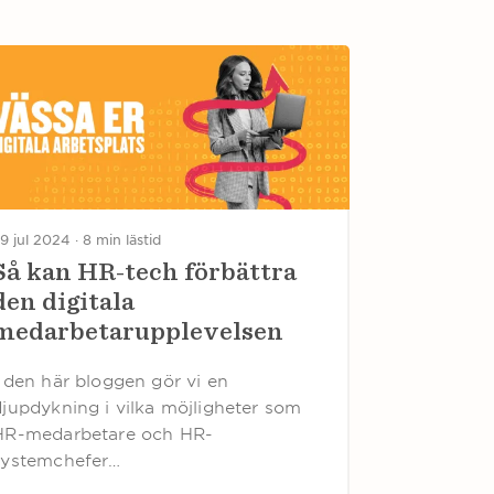
9 jul 2024 ·
8 min lästid
Så kan HR-tech förbättra
den digitala
medarbetarupplevelsen
I den här bloggen gör vi en
djupdykning i vilka möjligheter som
HR-medarbetare och HR-
systemchefer…