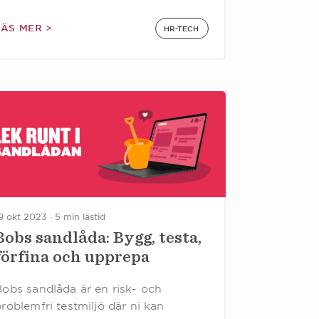
LÄS MER >
HR-TECH
9 okt 2023 ·
5 min lästid
Bobs sandlåda: Bygg, testa,
förfina och upprepa
Bobs sandlåda är en risk- och
roblemfri testmiljö där ni kan