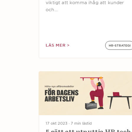
viktigt att komma ihåg att kunder
och…
LÄS MER >
HR-STRATEGI
17 okt 2023 ·
7 min lästid
5 sätt att utnyttja HR tech