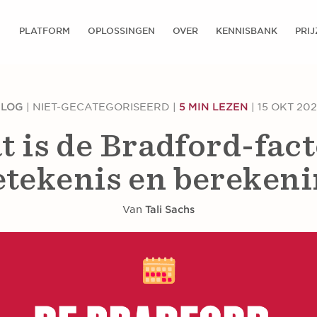
PLATFORM
OPLOSSINGEN
OVER
KENNISBANK
PRI
BLOG
|
NIET-GECATEGORISEERD
|
5 MIN LEZEN
|
15 OKT 20
 is de Bradford-fac
etekenis en berekeni
Van
Tali Sachs