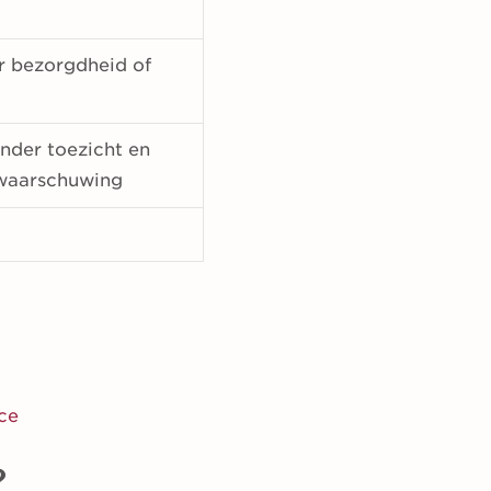
 bezorgdheid of
nder toezicht en
waarschuwing
ce
?