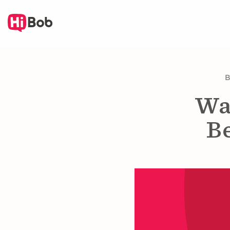
Naar
hoofdinhoud
springen
Wat
B