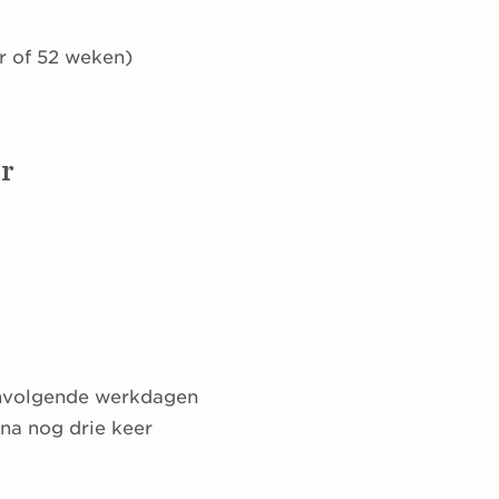
r of 52 weken)
or
:
envolgende werkdagen
rna nog drie keer