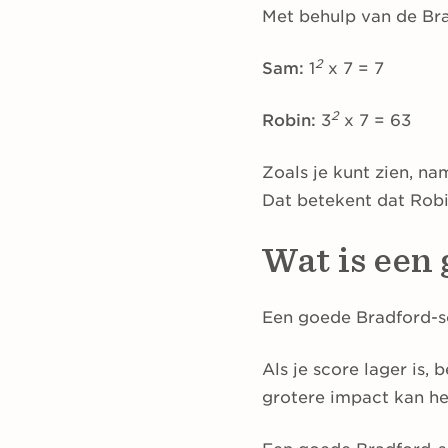
Met behulp van de Br
2
Sam:
1
x 7 = 7
2
Robin:
3
x 7 = 63
Zoals je kunt zien, na
Dat betekent dat Rob
Wat is een
Een goede Bradford-sc
Als je score lager is,
grotere impact kan he