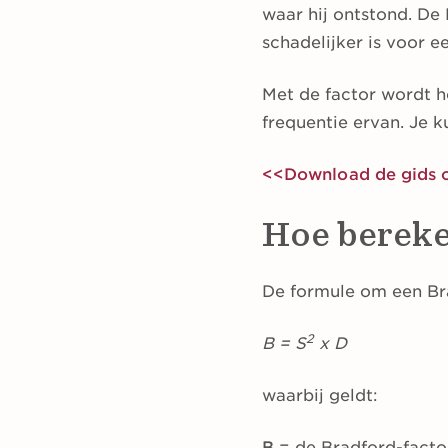
waar hij ontstond. De
schadelijker is voor e
Met de factor wordt h
frequentie ervan. Je k
<<Download de gids o
Hoe bereke
De formule om een Brad
2
B = S
x D
waarbij geldt:
B
= de Bradford-facto