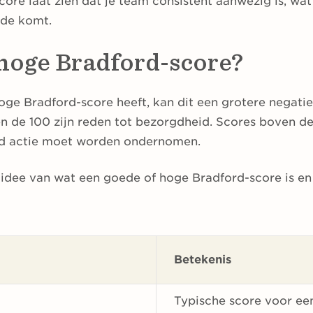
ore laat zien dat je team consistent aanwezig is, w
ede komt.
 hoge Bradford-score?
hoge Bradford-score heeft, kan dit een grotere negat
ven de 100 zijn reden tot bezorgdheid. Scores boven d
end actie moet worden ondernomen.
n idee van wat een goede of hoge Bradford-score is en
Betekenis
Typische score voor e