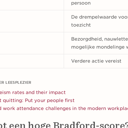
persoon
De drempelwaarde voor
toezicht
Bezorgdheid, nauwlette
mogelijke mondelinge 
Verdere actie vereist
R LEESPLEZIER
ism rates and their impact
 quitting: Put your people first
id work attendance challenges in the modern workpla
ot een hoge Bradford-score