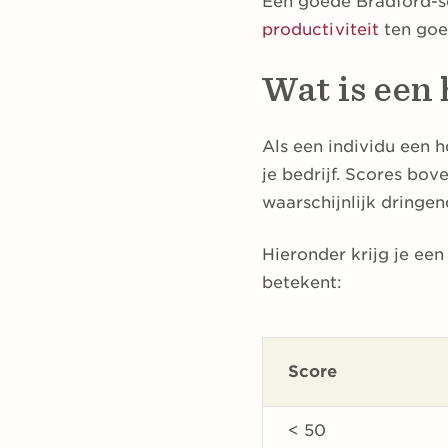
Een goede Bradford-sc
productiviteit
ten go
Wat is een
Als een individu een 
je bedrijf. Scores bo
waarschijnlijk dring
Hieronder krijg je ee
betekent:
Score
< 50