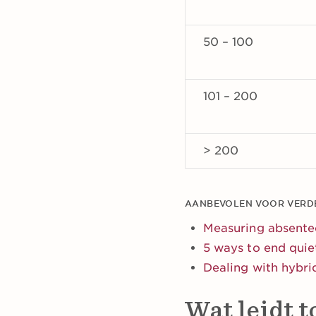
50 – 100
101 – 200
> 200
AANBEVOLEN VOOR VERDE
Measuring absentee
5 ways to end quiet
Dealing with hybr
Wat leidt t