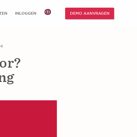
JZEN
INLOGGEN
DEMO AANVRAGEN
24
tor?
ng