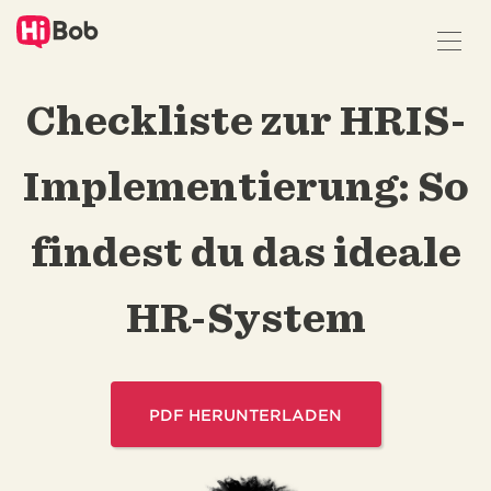
Z
u
H
a
Checkliste zur HRIS-
u
p
t
Implementierung: So
i
n
h
findest du das ideale
a
l
t
HR-System
s
p
r
i
PDF HERUNTERLADEN
n
g
e