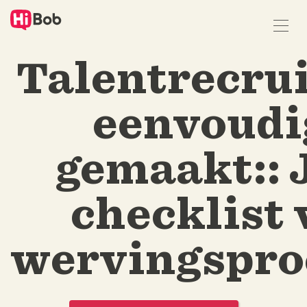
Naar
hoofdinhoud
springen
Talentrecru
eenvoudi
gemaakt::
checklist 
wervingspro