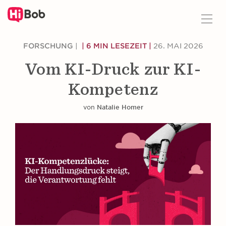
Z
FORSCHUNG
|
| 6 MIN LESEZEIT |
26. MAI 2026
u
H
Vom KI-Druck zur KI-
a
u
Kompetenz
p
t
von
Natalie Homer
i
n
h
a
l
t
s
p
r
i
n