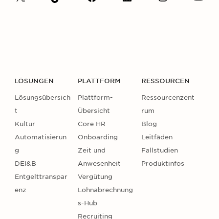
LÖSUNGEN
PLATTFORM
RESSOURCEN
Lösungsübersich
Plattform-
Ressourcenzent
t
Übersicht
rum
Kultur
Core HR
Blog
Automatisierun
Onboarding
Leitfäden
g
Zeit und
Fallstudien
DEI&B
Anwesenheit
Produktinfos
Entgelttranspar
Vergütung
enz
Lohnabrechnung
s-Hub
Recruiting