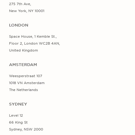
275 7th Ave,
New York, NY 10001
LONDON
Space House, 1 Kemble St.,
Floor 2, London WC2B 4AN,
United Kingdom
AMSTERDAM
Weesperstraat 107
1018 VN Amsterdam
The Netherlands
SYDNEY
Level 12
66 King St
Sydney, NSW 2000