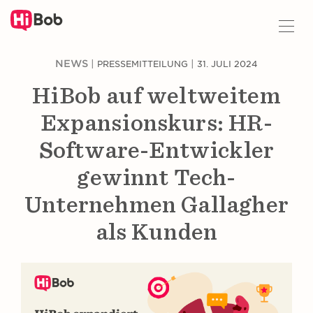
Z
NEWS
|
|
PRESSEMITTEILUNG
31. JULI 2024
u
H
HiBob auf weltweitem
a
u
Expansionskurs: HR-
p
t
Software-Entwickler
i
gewinnt Tech-
n
h
Unternehmen Gallagher
a
l
als Kunden
t
s
p
r
i
n