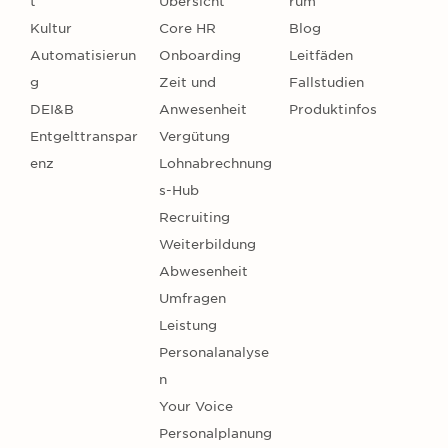
t
Übersicht
rum
Kultur
Core HR
Blog
Automatisierun
Onboarding
Leitfäden
g
Zeit und
Fallstudien
DEI&B
Anwesenheit
Produktinfos
Entgelttranspar
Vergütung
enz
Lohnabrechnung
s-Hub
Recruiting
Weiterbildung
Abwesenheit
Umfragen
Leistung
Personalanalyse
n
Your Voice
Personalplanung