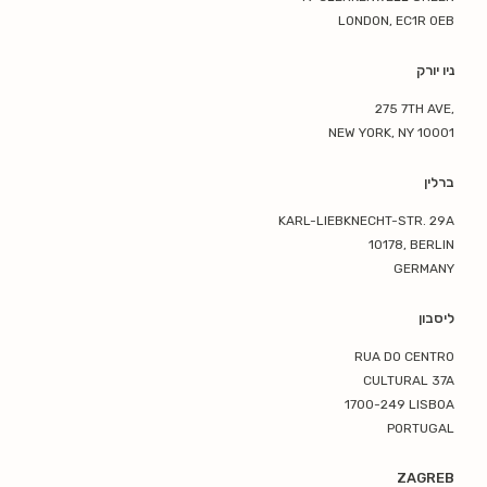
LONDON, EC1R 0EB
ניו יורק
275 7TH AVE,
NEW YORK, NY 10001
ברלין
KARL-LIEBKNECHT-STR. 29A
10178, BERLIN
GERMANY
ליסבון
RUA DO CENTRO
CULTURAL 37A
1700-249 LISBOA
PORTUGAL
ZAGREB