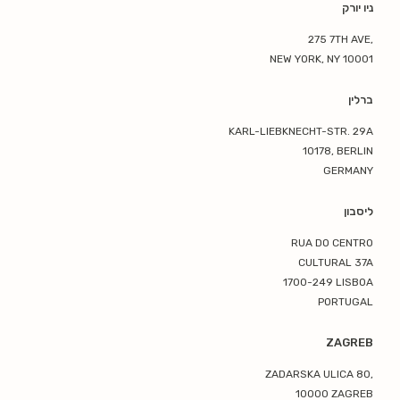
ניו יורק
275 7TH AVE,
NEW YORK, NY 10001
ברלין
KARL-LIEBKNECHT-STR. 29A
10178, BERLIN
GERMANY
ליסבון
RUA DO CENTRO
CULTURAL 37A
1700-249 LISBOA
PORTUGAL
ZAGREB
ZADARSKA ULICA 80,
10000 ZAGREB