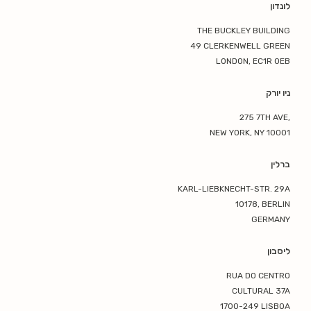
לונדון
THE BUCKLEY BUILDING
49 CLERKENWELL GREEN
LONDON, EC1R 0EB
ניו יורק
275 7TH AVE,
NEW YORK, NY 10001
ברלין
KARL-LIEBKNECHT-STR. 29A
10178, BERLIN
GERMANY
ליסבון
RUA DO CENTRO
CULTURAL 37A
1700-249 LISBOA